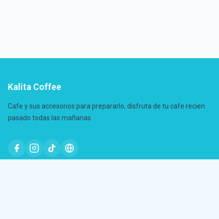
Kalita Coffee
Cafe y sus accesorios para prepararlo, disfruta de tu cafe recien
pasado todas las mañanas
Tienda
Productos
Buscar